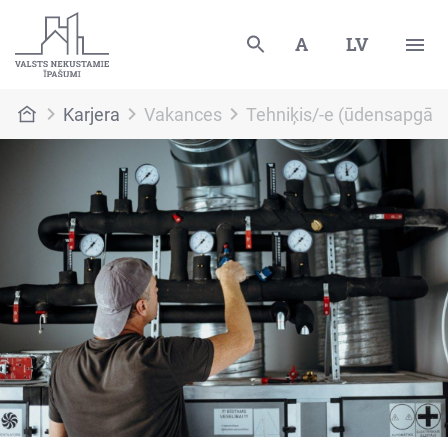
A
LV
Karjera
Vakances
Tehniķis/-e (ūdensapgāde