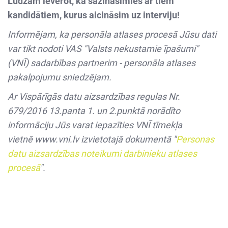
Lūdzam ievērot, ka sazināsimies ar tiem
kandidātiem, kurus aicināsim uz interviju!
Informējam, ka personāla atlases procesā Jūsu dati
var tikt nodoti VAS "Valsts nekustamie īpašumi"
(VNĪ) sadarbības partnerim - personāla atlases
pakalpojumu sniedzējam.
Ar Vispārīgās datu aizsardzības regulas Nr.
679/2016 13.panta 1. un 2.punktā norādīto
informāciju Jūs varat iepazīties VNĪ tīmekļa
vietnē
www.vni.lv
izvietotajā dokumentā "
Personas
datu aizsardzības noteikumi darbinieku atlases
procesā
".