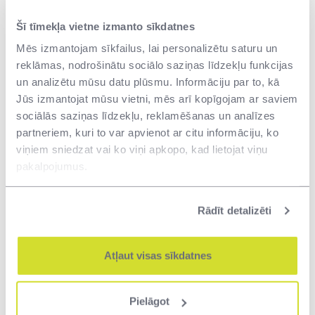
Šī tīmekļa vietne izmanto sīkdatnes
Piedāvājam:
Mēs izmantojam sīkfailus, lai personalizētu saturu un
reklāmas, nodrošinātu sociālo saziņas līdzekļu funkcijas
Aizraujošu darbu nozares lielākajā
un analizētu mūsu datu plūsmu. Informāciju par to, kā
uzņēmumā
Jūs izmantojat mūsu vietni, mēs arī kopīgojam ar saviem
sociālās saziņas līdzekļu, reklamēšanas un analīzes
Sociālās garantijas un motivējošus
partneriem, kuri to var apvienot ar citu informāciju, ko
labumus (veselības apdrošināšanu
viņiem sniedzat vai ko viņi apkopo, kad lietojat viņu
pēc pārbaudes laika, papildus
pakalpojumus.
brīvdienas, mācības u.c.)
Darba pienākumu veikšanai
Rādīt detalizēti
nepieciešamo inventāru un tehnisko
aprīkojumu
Atļaut visas sīkdatnes
Darba apģērbu
Profesionālās attīstības iespējas
Pielāgot