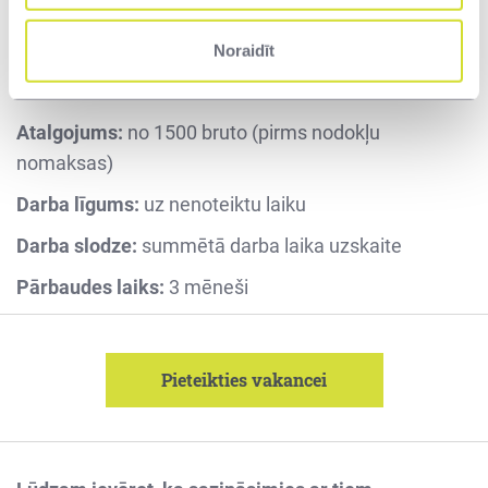
Ērtu un modernu darba vidi
Noraidīt
Profesionālu un draudzīgu komandu
Atalgojums:
no 1500 bruto (pirms nodokļu
nomaksas)
Darba līgums:
uz nenoteiktu laiku
Darba slodze:
summētā darba laika uzskaite
Pārbaudes laiks:
3 mēneši
Pieteikties vakancei