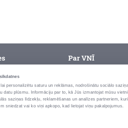
es
Par VNĪ
VAS “Valsts nekustamie īpa
arjera
 sīkdatnes
zemes un ēku – pārvaldītā
ietošanas noteikumi
lai personalizētu saturu un reklāmas, nodrošinātu sociālo saziņa
senas un modernas ēkas, v
u datu plūsmu. Informāciju par to, kā Jūs izmantojat mūsu vietni
rivātuma politika
tās ir valsts vērtības Latvi
ās saziņas līdzekļu, reklamēšanas un analīzes partneriem, kuri
iņot par negodprātīgu
iem sniedzat vai ko viņi apkopo, kad lietojat viņu pakalpojumus.
īcību
ludinājumi