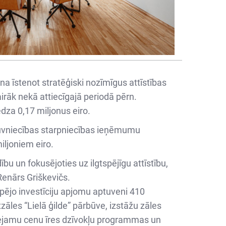
a īstenot stratēģiski nozīmīgus attīstības
airāk nekā attiecīgajā periodā pērn.
dza 0,17 miljonus eiro.
ūvniecības starpniecības ieņēmumu
iljoniem eiro.
ību un fokusējoties uz ilgtspējīgu attīstību,
Renārs Griškevičs.
opējo investīciju apjomu aptuveni 410
zāles “Lielā ģilde” pārbūve, izstāžu zāles
ieejamu cenu īres dzīvokļu programmas un