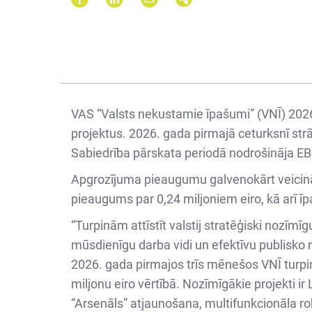
VAS “Valsts nekustamie īpašumi” (VNĪ) 2026.
projektus. 2026. gada pirmajā ceturksnī strā
Sabiedrība pārskata periodā nodrošināja EBI
Apgrozījuma pieaugumu galvenokārt veicin
pieaugums par 0,24 miljoniem eiro, kā arī 
“Turpinām attīstīt valstij stratēģiski nozīmīg
mūsdienīgu darba vidi un efektīvu publisko 
2026. gada pirmajos trīs mēnešos VNĪ turpin
miljonu eiro vērtībā. Nozīmīgākie projekti ir
“Arsenāls” atjaunošana, multifunkcionāla r