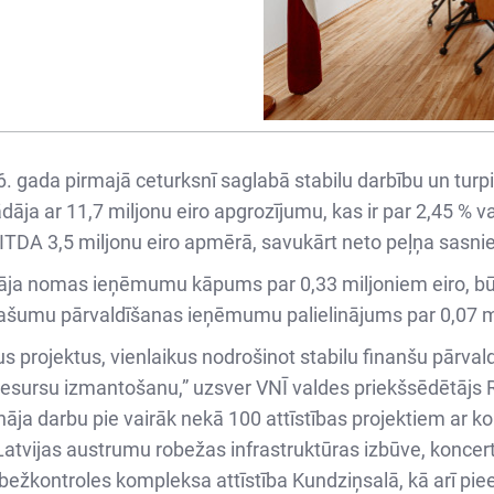
 gada pirmajā ceturksnī saglabā stabilu darbību un turpin
dāja ar 11,7 miljonu eiro apgrozījumu, kas ir par 2,45 % v
TDA 3,5 miljonu eiro apmērā, savukārt neto peļņa sasnie
āja nomas ieņēmumu kāpums par 0,33 miljoniem eiro, b
īpašumu pārvaldīšanas ieņēmumu palielinājums par 0,07 m
us projektus, vienlaikus nodrošinot stabilu finanšu pārvald
resursu izmantošanu,” uzsver VNĪ valdes priekšsēdētājs 
āja darbu pie vairāk nekā 100 attīstības projektiem ar k
 Latvijas austrumu robežas infrastruktūras izbūve, koncert
obežkontroles kompleksa attīstība Kundziņsalā, kā arī p