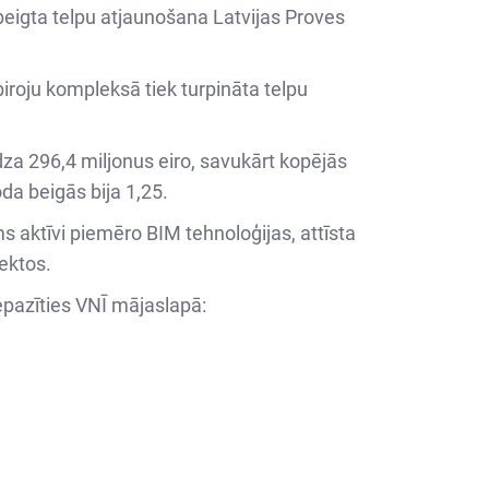
abeigta telpu atjaunošana Latvijas Proves
biroju kompleksā tiek turpināta telpu
dza 296,4 miljonus eiro, savukārt kopējās
da beigās bija 1,25.
s aktīvi piemēro BIM tehnoloģijas, attīsta
jektos.
epazīties VNĪ mājaslapā: