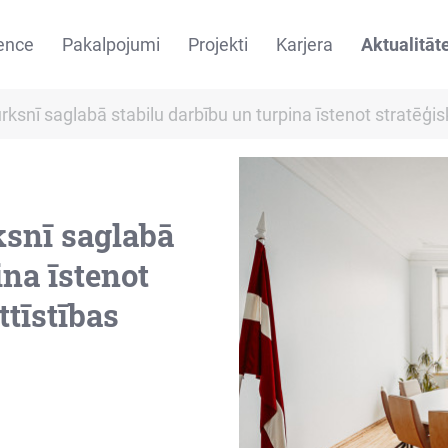
ence
Pakalpojumi
Projekti
Karjera
Aktualitāt
rksnī saglabā stabilu darbību un turpina īstenot stratēģis
ksnī saglabā
ina īstenot
ttīstības