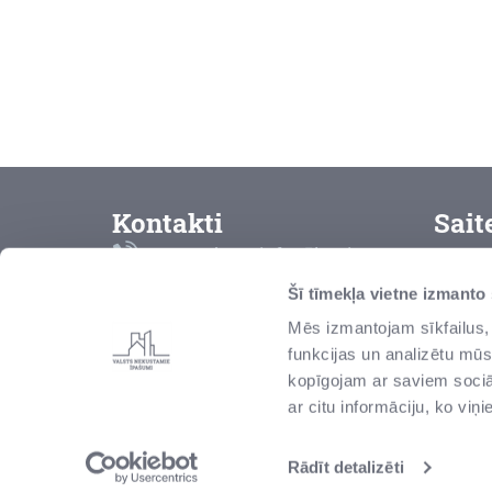
Kontakti
Sait
Bezmaksas info tālrunis
K
8000 2000
Šī tīmekļa vietne izmanto
L
Mēs izmantojam sīkfailus, 
vni@vni.lv
funkcijas un analizētu mūs
P
Talejas iela 1, Rīga, Latvija,
kopīgojam ar saviem sociāl
LV-1026
Z
ar citu informāciju, ko viņ
r
S
Rādīt detalizēti