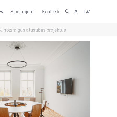
A
LV
es
Sludinājumi
Kontakti
ki nozīmīgus attīstības projektus