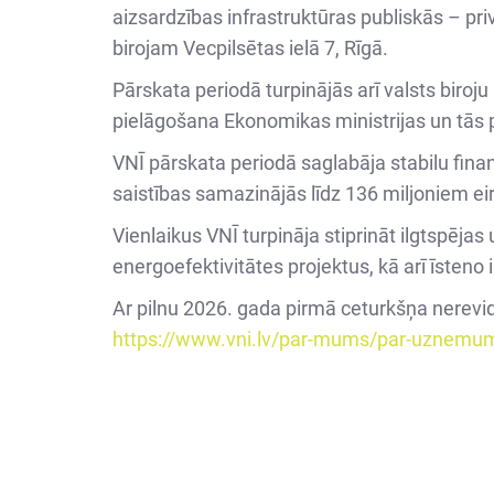
aizsardzības infrastruktūras publiskās – pr
birojam Vecpilsētas ielā 7, Rīgā.
Pārskata periodā turpinājās arī valsts biroju
pielāgošana Ekonomikas ministrijas un tās 
VNĪ pārskata periodā saglabāja stabilu fina
saistības samazinājās līdz 136 miljoniem eir
Vienlaikus VNĪ turpināja stiprināt ilgtspēja
energoefektivitātes projektus, kā arī īsteno 
Ar pilnu 2026. gada pirmā ceturkšņa nerevi
https://www.vni.lv/par-mums/par-uznemu