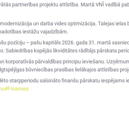
ivātās partnerības projektu attīstība. Martā VNĪ vadībā p
 modernizācija un darba vides optimizācija. Talejas ielas 
padotības iestāžu vajadzībām.
nšu pozīciju – pašu kapitāls 2026. gada 31. martā sasnie
o. Sabiedrības kopējās likviditātes rādītājs pārskata perio
s un korporatīvās pārvaldības principu ieviešanu. Uzņēmum
ilgtspējīgas būvniecības prasības lielākajos attīstības pro
dēto starpperiodu saīsināto finanšu pārskatu iespējams i
mu#Finanses