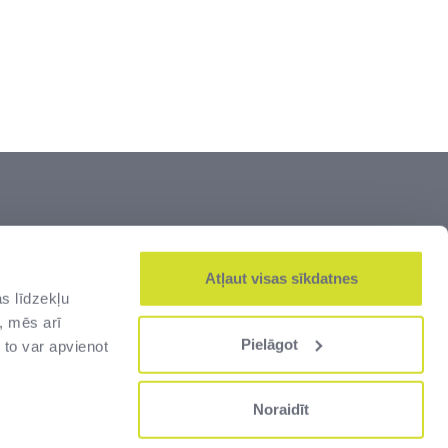
šumi” ir lielākais Latvijas dižāko vērtību –
js. Zeme un kultūrvēsturiskais mantojums,
Atļaut visas sīkdatnes
s līdzekļu
alsts robežas un muitas infrastruktūra –
, mēs arī
jas cilvēkiem.
Pielāgot
 to var apvienot
Noraidīt